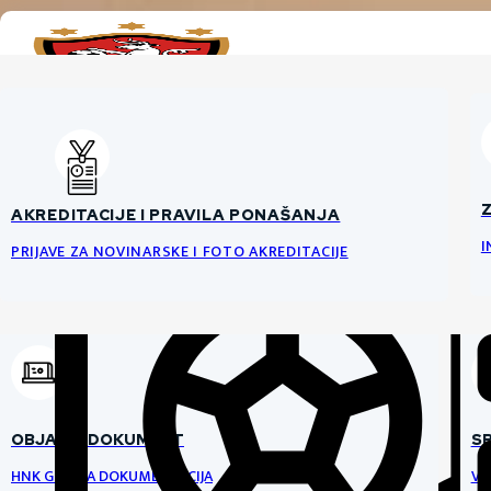
VIJESTI
MOMČAD
KLUB
K
UPRAVA
ULAZNICE
AKREDITACIJE I PRAVILA PONAŠANJA
MOMČAD
NOGOMETNA ŠKOLA
KO
U
I
ORGANIZACIJA KLUBA
KUPITE VAŠE ULAZNICE
PRIJAVE ZA NOVINARSKE I FOTO AKREDITACIJE
PRVA POSTAVA
ONLINE / FAN POINT
ŽNK GORICA
NAVIJAČKA ZONA
PRESS
TARI
VRATARI
VRAT
REZULTATI
VRATARI
V
·
R
I
A
T
R
OBJAVE I DOKUMENT
S
A
A
T
R
I
A
R
·
G
V
O
·
I
L
VRATARI·GOLMANI·VRATARI·GOLMANI·VRATARI·
N
M
A
A
HNK GORICA DOKUMENTACIJA
VO
M
N
I
L
O
·
G
V
·
R
I
A
T
R
A