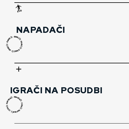
ADAČI
NAPADAČI
N
NAPADAČI
24.
B
·
R
I
A
N
Č
I
I
N
Č
I
A
R
·
B
B
·
R
I
A
BRANIČI·BRANIČI·BRANIČI·BRANIČI·BRANIČI·
N
Č
I
I
05. 2021.
N
Č
I
A
R
·
B
B
·
R
I
A
N
Č
I
OSUDBA
POSUDBA
Siniša Oreščanin i njegov pomoćnik Goran
IGRAČI NA POSUDBI
Klub im zahvaljuje na svemu u proteklih pet
N
·
A
I
P
Č
A
D
A
D
A
A
Č
P
I
A
·
N
I
G
·
NAPADAČI·IGRAČI·NAPADAČI·IGRAČI·NAPADAČI·
I
R
Č
A
A
Č
I
R
G
·
I
N
·
A
I
P
Oznake:
Č
A
D
A