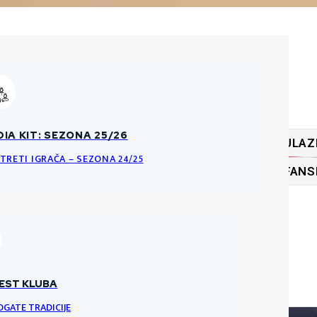
ĆA PRAVILA O PRODAJI ULAZNICA
IA KIT: SEZONA 25/26
ULAZ
KE DATOTEKE
NCI I PRAVILA ULAZNICA ZA HNK GORICU
TRETI IGRAČA – SEZONA 24/25
FANS
RI
VRATARI
VRATAR
EST KLUBA
OGATE TRADICIJE