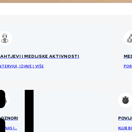
ONTAKT
GODIŠNJE ULAZNICE
ZAHTJEVI I MEDIJSKE AKTIVNOSTI
GRB
OP
MED
STRUČNI STOŽER
NTAKT INFORMACIJE
 PRODAJI SU GODIŠNJE ULAZNICE ZA SEZONU 25/26.
NTERVJUI, IZJAVE I VIŠE
MEDIJS
ČLA
POR
TRENERI & SLUŽBE
ARI
VRATARI
VRATA
POZNORI
POVIJ
LE NAS I…
KLUB B