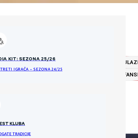
ĆA PRAVILA O PRODAJI ULAZNICA
IA KIT: SEZONA 25/26
ULAZ
KE DATOTEKE
NCI I PRAVILA ULAZNICA ZA HNK GORICU
TRETI IGRAČA – SEZONA 24/25
FANS
RI
VRATARI
VRATAR
EST KLUBA
OGATE TRADICIJE