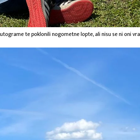
utograme te poklonili nogometne lopte, ali nisu se ni oni vrat