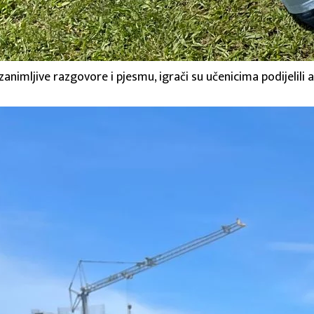
zanimljive razgovore i pjesmu, igrači su učenicima podijelili a