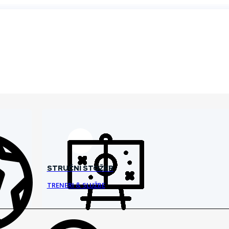
STRUČNI STOŽER
TRENERI & SLUŽBE