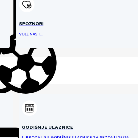
SPOZNORI
VOLE NAS I…
GODIŠNJE ULAZNICE
U PRODAJI SU GODIŠNJE ULAZNICE ZA SEZONU 25/26.