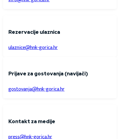
Rezervacije ulaznica
ulaznice@hnk-gorica.hr
Prijave za gostovanja (navijači)
gostovanja@hnk-gorica.hr
Kontakt za medije
press@hnk-gorica.hr