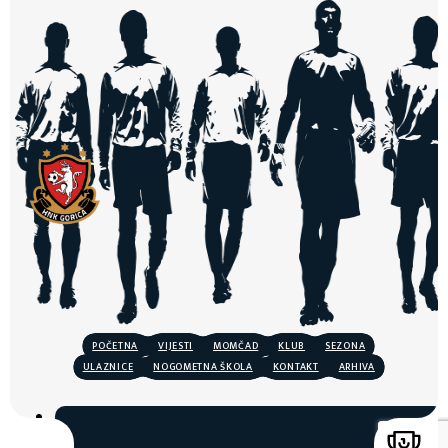
POČETNA
VIJESTI
MOMČAD
KLUB
SEZONA
ULAZNICE
NOGOMETNA ŠKOLA
KONTAKT
ARHIVA