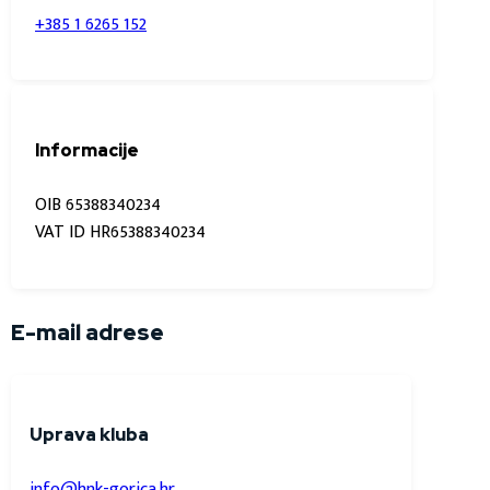
+385 1 6265 152
Informacije
OIB 65388340234
VAT ID HR65388340234
E-mail adrese
Uprava kluba
info@hnk-gorica.hr