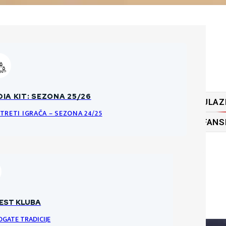
ĆA PRAVILA O PRODAJI ULAZNICA
IA KIT: SEZONA 25/26
ULAZ
KE DATOTEKE
NCI I PRAVILA ULAZNICA ZA HNK GORICU
TRETI IGRAČA – SEZONA 24/25
FANS
RI
VRATARI
VRATAR
EST KLUBA
OGATE TRADICIJE