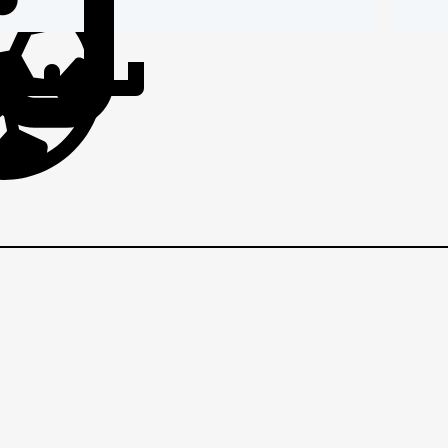
IČI
BRANIČI
BRANI
VIDEO 
Gorica 
Lokomo
EZNI
VEZNI
VEZNI