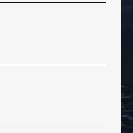
a – Lokomotiva
NAPADAČI
NAPADAČ
tiemwen
POSUDBA
POSUDB