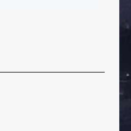
ČI
BRANIČI
BRANIČI
SAŽETAK:
–
tiva
VEZNI
VEZNI
VEZN