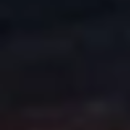
COPYRIGHT © 2026. HNK GORICA
CREATION & HOST: MIDNEL