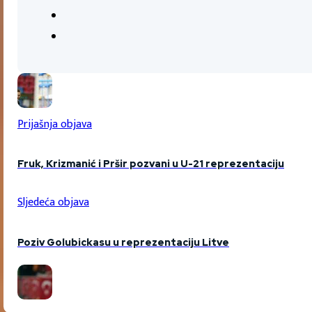
Prijašnja objava
Fruk, Krizmanić i Pršir pozvani u U-21 reprezentaciju
Sljedeća objava
Poziv Golubickasu u reprezentaciju Litve