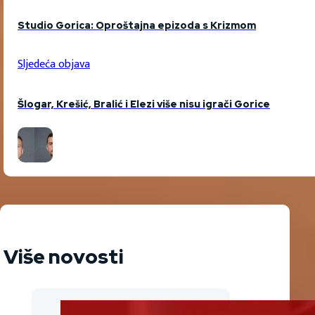
Studio Gorica: Oproštajna epizoda s Krizmom
Sljedeća objava
Šlogar, Krešić, Bralić i Elezi više nisu igrači Gorice
Više novosti