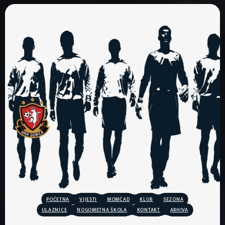
POČETNA
VIJESTI
MOMČAD
KLUB
SEZONA
ULAZNICE
NOGOMETNA ŠKOLA
KONTAKT
ARHIVA