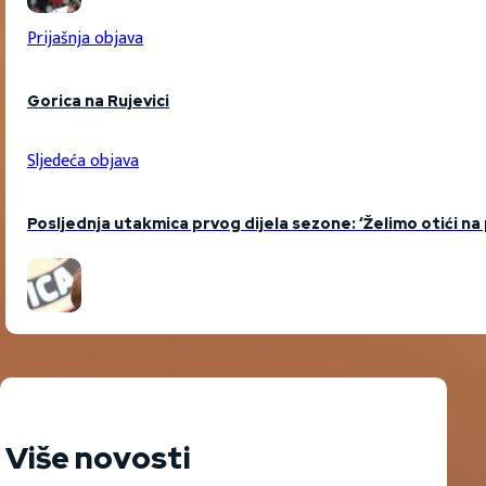
Prijašnja objava
Gorica na Rujevici
Sljedeća objava
Posljednja utakmica prvog dijela sezone: ‘Želimo otići n
Više novosti