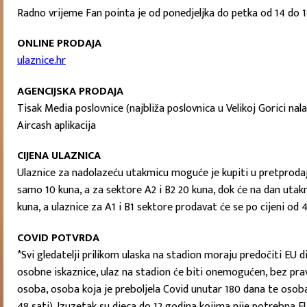
Radno vrijeme Fan pointa je od ponedjeljka do petka od 14 do 18
ONLINE PRODAJA
ulaznice.hr
AGENCIJSKA PRODAJA
Tisak Media poslovnice (najbliža poslovnica u Velikoj Gorici nala
Aircash aplikacija
CIJENA ULAZNICA
Ulaznice za nadolazeću utakmicu moguće je kupiti u pretprodaji
samo 10 kuna, a za sektore A2 i B2 20 kuna, dok će na dan utakmic
kuna, a ulaznice za A1 i B1 sektore prodavat će se po cijeni od 
COVID POTVRDA
*Svi gledatelji prilikom ulaska na stadion moraju predočiti EU
osobne iskaznice, ulaz na stadion će biti onemogućen, bez prava
osoba, osoba koja je preboljela Covid unutar 180 dana te osoba k
48 sati). Izuzetak su djeca do 12 godina kojima nije potrebna 