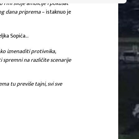
i mi svoje ambicije i pokušat
rvog dana priprema
– istaknuo je
eljka Sopića…
o iznenaditi protivnika,
ti spremni na različite scenarije
 tu previše tajni, svi sve