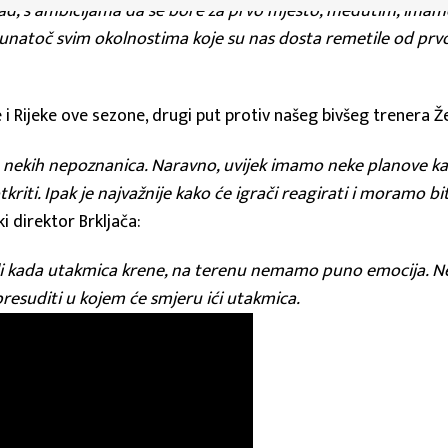
ad, s ambicijama da se bore za prvo mjesto, međutim, imamo 
in unatoč svim okolnostima koje su nas dosta remetile od p
i Rijeke ove sezone, drugi put protiv našeg bivšeg trenera Ž
u nekih nepoznanica. Naravno, uvijek imamo neke planove kak
tkriti. Ipak je najvažnije kako će igrači reagirati i moramo bi
ki direktor Brkljača:
i kada utakmica krene, na terenu nemamo puno emocija. Nema
presuditi u kojem će smjeru ići utakmica.