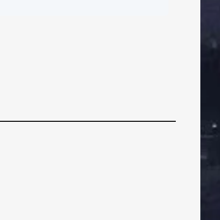
ČI
BRANIČI
BRANIČI
rener Jeličić i
portski direktor
rkljača najavili
drugu polusezonu
VEZNI
VEZNI
VEZN