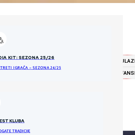
ĆA PRAVILA O PRODAJI ULAZNICA
IA KIT: SEZONA 25/26
ULAZ
KE DATOTEKE
NCI I PRAVILA ULAZNICA ZA HNK GORICU
TRETI IGRAČA – SEZONA 24/25
FANS
RI
VRATARI
VRATAR
EST KLUBA
OGATE TRADICIJE