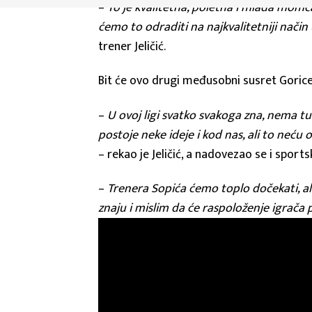
–
To je kvalitetna, poletna i mlada momč
ćemo to odraditi na najkvalitetniji nač
trener Jeličić.
Bit će ovo drugi međusobni susret Gorice 
–
U ovoj ligi svatko svakoga zna, nema t
postoje neke ideje i kod nas, ali to neću o
– rekao je Jeličić, a nadovezao se i sports
–
Trenera Sopića ćemo toplo dočekati, al
znaju i mislim da će raspoloženje igrača 