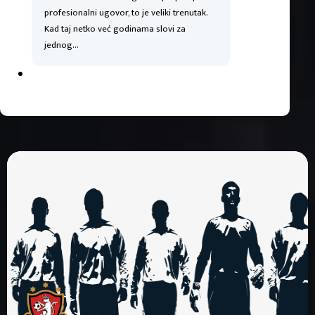
profesionalni ugovor, to je veliki trenutak.
Kad taj netko već godinama slovi za
jednog…