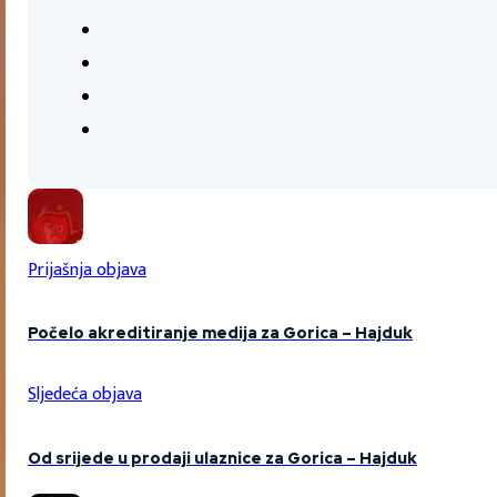
Prijašnja objava
Počelo akreditiranje medija za Gorica – Hajduk
Sljedeća objava
Od srijede u prodaji ulaznice za Gorica – Hajduk