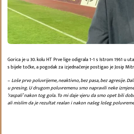
Gorica je u 30. kolu HT Prve lige odigrala 1-1 s Istrom 1961 u ut
s bijele točke, a pogodak za izjednačenje postigao je Josip Mitr
–
Loše prvo poluvrijeme, neaktivno, bez pasa, bez agresije. Dal
u presing. U drugom poluvremenu smo napravili neke izmjene, p
‘raspali’ nakon tog gola. To mi daje vjeru da smo opet bili do
ali mislim da je rezultat realan i nakon našeg lošeg poluvr