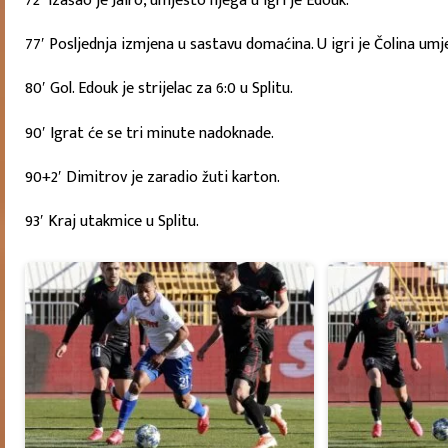
72′ Izašao je Jairo, umjesto njega u igri je Edouk.
77′ Posljednja izmjena u sastavu domaćina. U igri je Čolina umj
80′ Gol. Edouk je strijelac za 6:0 u Splitu.
90′ Igrat će se tri minute nadoknade.
90+2′ Dimitrov je zaradio žuti karton.
93′ Kraj utakmice u Splitu.