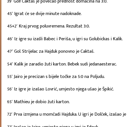
39′ Gol! Caktaš je povećao prednost domaćina na 3:0.
45′ Igrat će se dvije minute nadoknade.
45+2′ Kraj prvog poluvremena. Rezultat 3:0.
46′ Iz igre su izašli Babec i Periša, u igri su Golubickas i Kalik.
47′ Gol. Strijelac za Hajduk ponovno je Caktaš.
54′ Kalik je zaradio žuti karton. Bebek sudi jedanaesterac.
55′ Jairo je precizan s bijele točke za 5:0 na Poljudu.
56′ Iz igre je izašao Lovrić, umjesto njega ušao je Špikić.
65′ Mathieu je dobio žuti karton.
72′ Prva izmjena u momčadi Hajduka. U igri je Dolček, izašao je