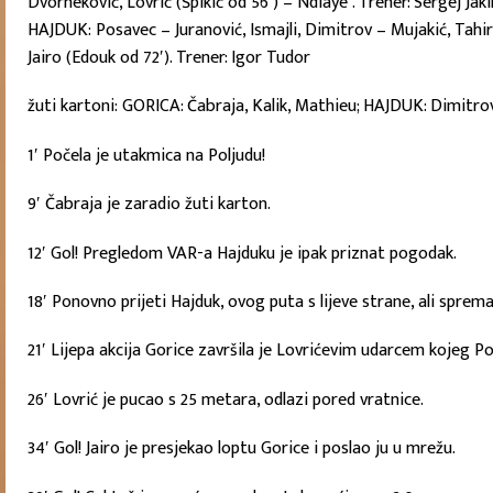
Dvorneković, Lovrić (Špikić od 56′) – Ndiaye . Trener: Sergej Jaki
HAJDUK: Posavec – Juranović, Ismajli, Dimitrov – Mujakić, Tahira
Jairo (Edouk od 72′). Trener: Igor Tudor
žuti kartoni: GORICA: Čabraja, Kalik, Mathieu; HAJDUK: Dimitro
1′ Počela je utakmica na Poljudu!
9′ Čabraja je zaradio žuti karton.
12′ Gol! Pregledom VAR-a Hajduku je ipak priznat pogodak.
18′ Ponovno prijeti Hajduk, ovog puta s lijeve strane, ali sprema
21′ Lijepa akcija Gorice završila je Lovrićevim udarcem kojeg Po
26′ Lovrić je pucao s 25 metara, odlazi pored vratnice.
34′ Gol! Jairo je presjekao loptu Gorice i poslao ju u mrežu.