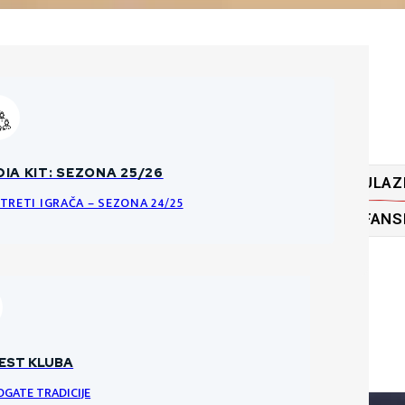
ĆA PRAVILA O PRODAJI ULAZNICA
IA KIT: SEZONA 25/26
ULAZ
KE DATOTEKE
NCI I PRAVILA ULAZNICA ZA HNK GORICU
TRETI IGRAČA – SEZONA 24/25
FANS
RI
VRATARI
VRATAR
EST KLUBA
OGATE TRADICIJE