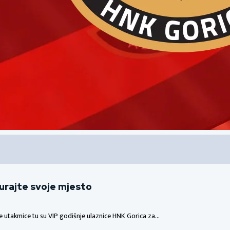
gurajte svoje mjesto
me utakmice tu su VIP godišnje ulaznice HNK Gorica za…