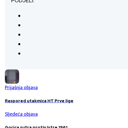
PODJELI:
Prijašnja objava
Raspored utakmica HT Prve lige
Sljedeća objava
Gorica sutra protiv Istre 1961