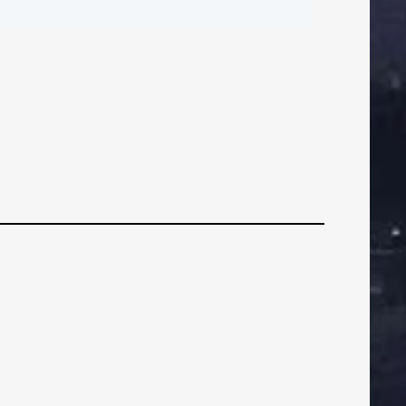
ČI
BRANIČI
BRANIČI
Testiranje momčadi
Gorice na COVID-19
ZNI
VEZNI
VEZNI