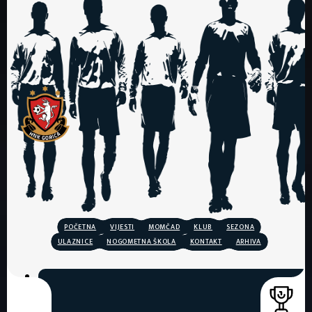
POČETNA
VIJESTI
MOMČAD
KLUB
SEZONA
ULAZNICE
NOGOMETNA ŠKOLA
KONTAKT
ARHIVA