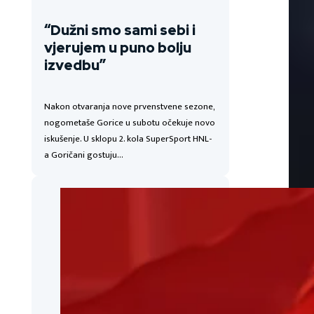
“Dužni smo sami sebi i
vjerujem u puno bolju
izvedbu”
Nakon otvaranja nove prvenstvene sezone,
nogometaše Gorice u subotu očekuje novo
iskušenje. U sklopu 2. kola SuperSport HNL-
a Goričani gostuju…