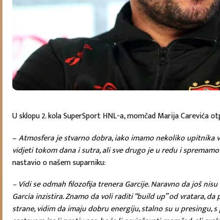
U sklopu 2. kola SuperSport HNL-a, momčad Marija Carevića otput
–
Atmosfera je stvarno dobra, iako imamo nekoliko upitnika ve
vidjeti tokom dana i sutra, ali sve drugo je u redu i spremam
nastavio o našem suparniku:
– Vidi se odmah filozofija trenera Garcije. Naravno da još nisu 
Garcia inzistira. Znamo da voli raditi “build up” od vratara, 
strane, vidim da imaju dobru energiju, stalno su u presingu, s