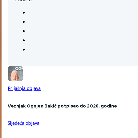
Prijašnja objava
Veznjak Ognjen Bakić potpisao do 2028. godine
Sljedeća objava