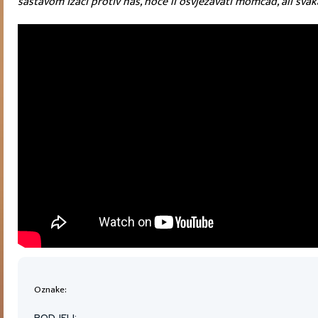
sastavom izaći protiv nas, hoće li osvježavati momčad, ali svak
Oznake:
PODJELI: