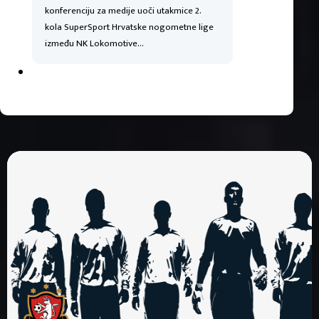
konferenciju za medije uoči utakmice 2.
kola SuperSport Hrvatske nogometne lige
između NK Lokomotive…