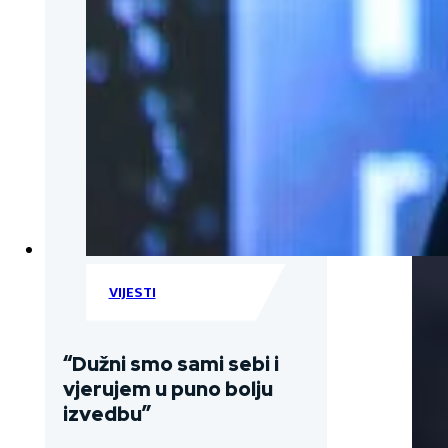
VIJESTI
“Dužni smo sami sebi i
vjerujem u puno bolju
izvedbu”