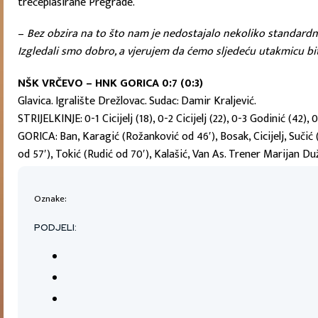
trećeplasirane Pregrade.
–
Bez obzira na to što nam je nedostajalo nekoliko standardnih
Izgledali smo dobro, a vjerujem da ćemo sljedeću utakmicu biti
NŠK VRČEVO – HNK GORICA 0:7 (0:3)
Glavica. Igralište Drežlovac. Sudac: Damir Kraljević.
STRIJELKINJE: 0-1 Cicijelj (18), 0-2 Cicijelj (22), 0-3 Godinić (42),
GORICA: Ban, Karagić (Rožanković od 46′), Bosak, Cicijelj, Suči
od 57′), Tokić (Rudić od 70′), Kalašić, Van As. Trener Marijan Duž
Oznake:
PODJELI: