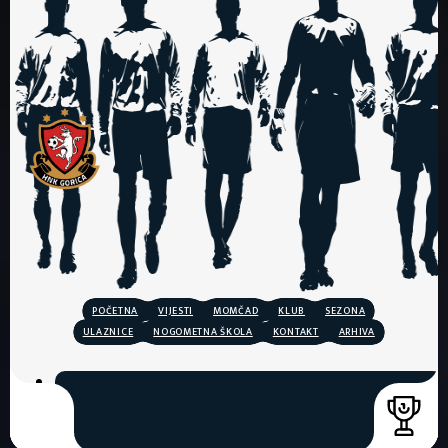
POČETNA
VIJESTI
MOMČAD
KLUB
SEZONA
ULAZNICE
NOGOMETNA ŠKOLA
KONTAKT
ARHIVA