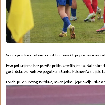
Gorica je u trećoj utakmici u sklopu zimskih priprema remizirala
Prvo poluvrijeme bez previše prilika završilo je 0-0. Nakon krat
gosti dolaze u vodstvo pogotkom Sandra Kulenovića s bijele t
I onda, prije sučevog zvižduka, nakon jedne lijepe akcije, Nikol