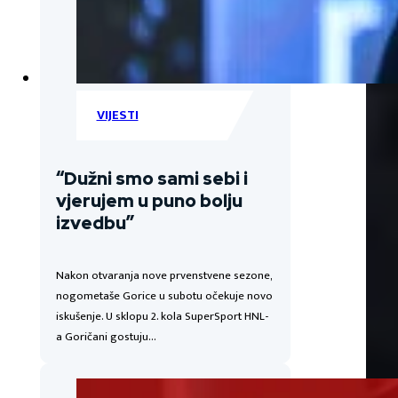
VIJESTI
“Dužni smo sami sebi i
vjerujem u puno bolju
izvedbu”
Nakon otvaranja nove prvenstvene sezone,
nogometaše Gorice u subotu očekuje novo
iskušenje. U sklopu 2. kola SuperSport HNL-
a Goričani gostuju…