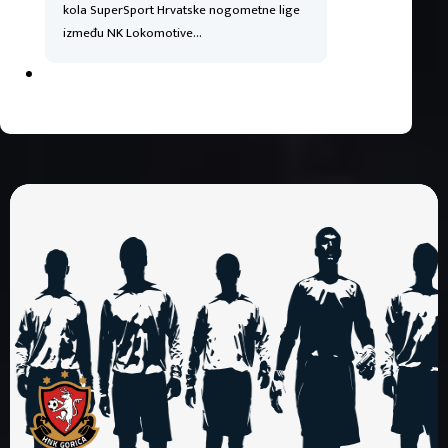
kola SuperSport Hrvatske nogometne lige
između NK Lokomotive…