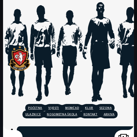
POČETNA
VIJESTI
MOMČAD
KLUB
SEZONA
ULAZNICE
NOGOMETNA ŠKOLA
KONTAKT
ARHIVA