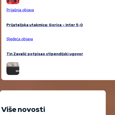
Prijašnja objava
Prijateljska utakmica: Gorica – Inter 5-0
Sljedeća objava
Tin Zavalić potpisao stipendijski ugovor
Više novosti