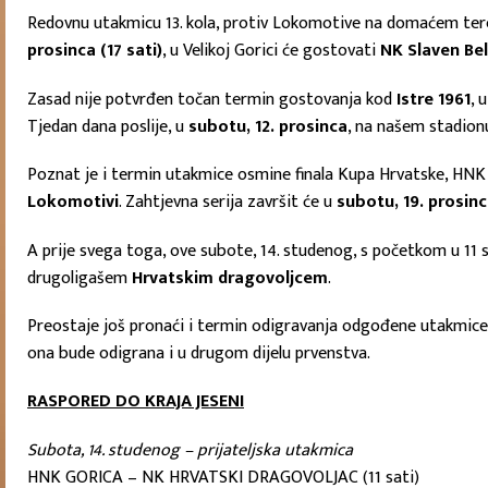
Redovnu utakmicu 13. kola, protiv Lokomotive na domaćem ter
prosinca (17 sati)
, u Velikoj Gorici će gostovati
NK Slaven Be
Zasad nije potvrđen točan termin gostovanja kod
Istre 1961
, 
Tjedan dana poslije, u
subotu, 12. prosinca
, na našem stadionu
Poznat je i termin utakmice osmine finala Kupa Hrvatske, HNK
Lokomotivi
. Zahtjevna serija završit će u
subotu, 19. prosin
A prije svega toga, ove subote, 14. studenog, s početkom u 11 
drugoligašem
Hrvatskim dragovoljcem
.
Preostaje još pronaći i termin odigravanja odgođene utakmice
ona bude odigrana i u drugom dijelu prvenstva.
RASPORED DO KRAJA JESENI
Subota, 14. studenog – prijateljska utakmica
HNK GORICA – NK HRVATSKI DRAGOVOLJAC (11 sati)