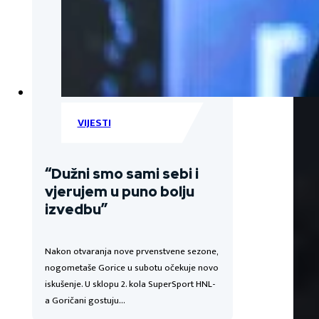
VIJESTI
“Dužni smo sami sebi i
vjerujem u puno bolju
izvedbu”
Nakon otvaranja nove prvenstvene sezone,
nogometaše Gorice u subotu očekuje novo
iskušenje. U sklopu 2. kola SuperSport HNL-
a Goričani gostuju…