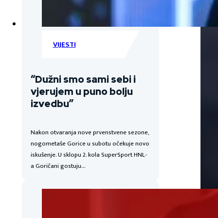
VIJESTI
“Dužni smo sami sebi i
vjerujem u puno bolju
izvedbu”
Nakon otvaranja nove prvenstvene sezone,
nogometaše Gorice u subotu očekuje novo
iskušenje. U sklopu 2. kola SuperSport HNL-
a Goričani gostuju…