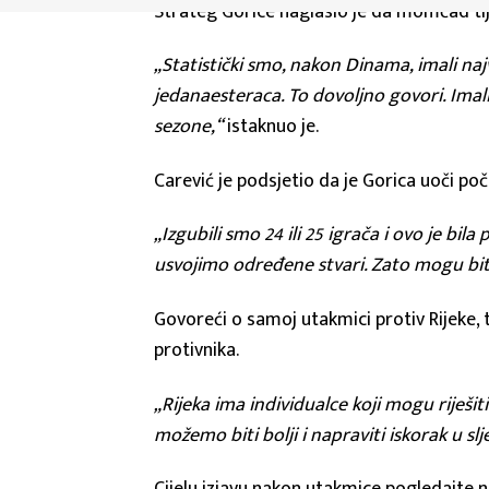
Strateg Gorice naglasio je da momčad tije
„Statistički smo, nakon Dinama, imali najvi
jedanaesteraca. To dovoljno govori. Imali
sezone,“
istaknuo je.
Carević je podsjetio da je Gorica uoči po
„Izgubili smo 24 ili 25 igrača i ovo je 
usvojimo određene stvari. Zato mogu biti
Govoreći o samoj utakmici protiv Rijeke, t
protivnika.
„Rijeka ima individualce koji mogu riješit
možemo biti bolji i napraviti iskorak u slj