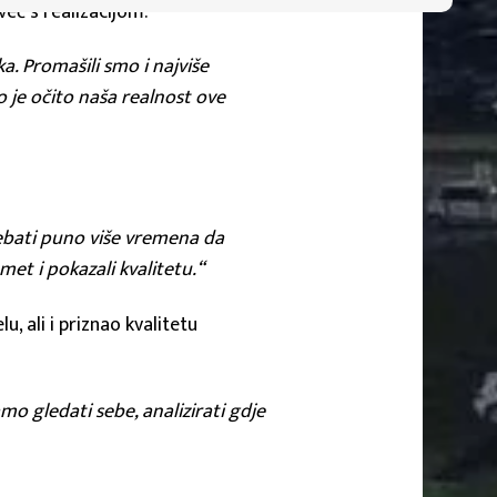
eć s realizacijom.
ka. Promašili smo i najviše
o je očito naša realnost ove
rebati puno više vremena da
et i pokazali kvalitetu.“
, ali i priznao kvalitetu
amo gledati sebe, analizirati gdje