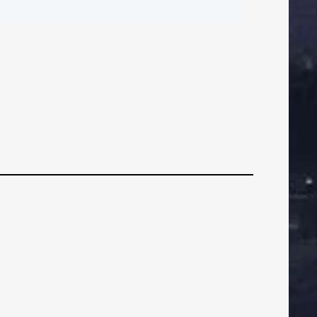
ČI
BRANIČI
BRANIČI
Ovo mjesto je naša
realnost…“
ZNI
VEZNI
VEZNI