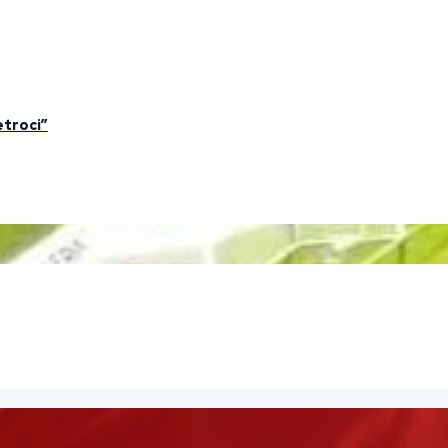
etroci”