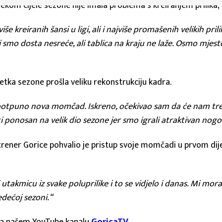
kom cijele sezone nije imala problema s kreiranjem prilika, v
še kreiranih šansi u ligi, ali i najviše promašenih velikih prili
 smo dosta nesreće, ali tablica na kraju ne laže. Osmo mjest
četka sezone prošla veliku rekonstrukciju kadra.
bila potpuno nova momčad. Iskreno, očekivao sam da će nam t
 ponosan na velik dio sezone jer smo igrali atraktivan nogom
rener Gorice pohvalio je pristup svoje momčadi u prvom dijelu
i utakmicu iz svake poluprilike i to se vidjelo i danas. Mi mor
edećoj sezoni.“