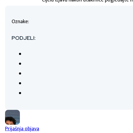
Cijelu izjavu nakon utakmice pogledajte
Oznake:
PODJELI:
Prijašnja objava