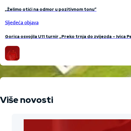
„Želimo otići na odmor u pozitivnom tonu“
Sljedeća objava
Gorica osvojila U11 turnir „Preko trnja do zvijezda – Ivica P
Više novosti