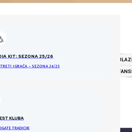
ĆA PRAVILA O PRODAJI ULAZNICA
IA KIT: SEZONA 25/26
ULAZ
KE DATOTEKE
NCI I PRAVILA ULAZNICA ZA HNK GORICU
TRETI IGRAČA – SEZONA 24/25
FANS
RI
VRATARI
VRATAR
EST KLUBA
OGATE TRADICIJE