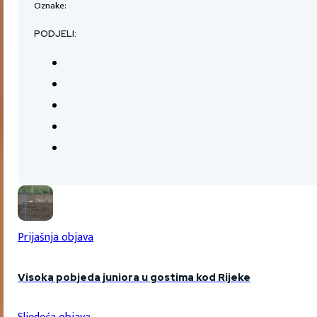
Oznake:
PODJELI:
Prijašnja objava
Visoka pobjeda juniora u gostima kod Rijeke