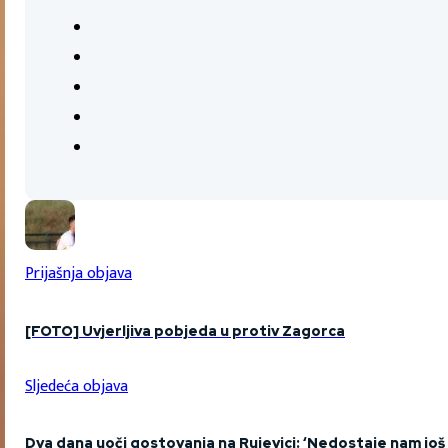
Prijašnja objava
[FOTO] Uvjerljiva pobjeda u protiv Zagorca
Sljedeća objava
Dva dana uoči gostovanja na Rujevici: ‘Nedostaje nam jo