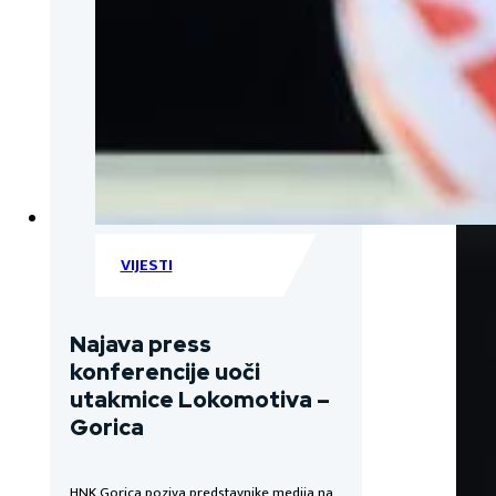
VIJESTI
Najava press
konferencije uoči
utakmice Lokomotiva –
Gorica
HNK Gorica poziva predstavnike medija na