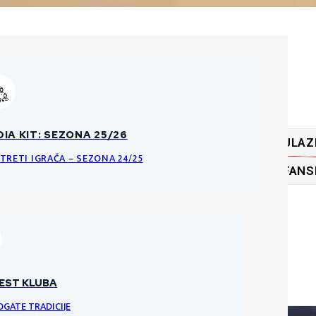
ĆA PRAVILA O PRODAJI ULAZNICA
IA KIT: SEZONA 25/26
ULAZ
KE DATOTEKE
NCI I PRAVILA ULAZNICA ZA HNK GORICU
TRETI IGRAČA – SEZONA 24/25
FANS
RI
VRATARI
VRATAR
EST KLUBA
OGATE TRADICIJE