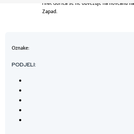
HNK Gorica se ne obvezuje na novčanu nak
Zapad.
Oznake:
PODJELI: