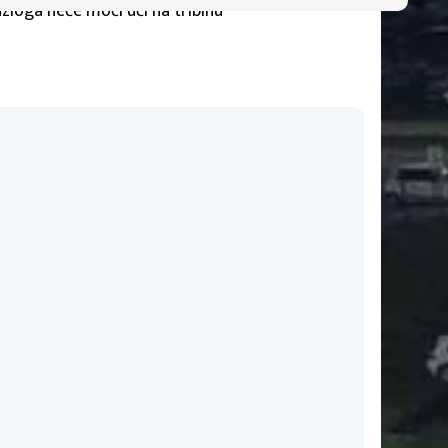
zloga neće moći uči na tribinu