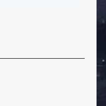
ČI
BRANIČI
BRANIČI
bavijest za
ostujuće navijače
ZNI
VEZNI
VEZNI