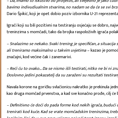
– Da, imamo to iskustvo od proljetos, ali svejedno je jako č
bavimo indivudiualnim stvarima, no nadam se da će se svi brzo
Dario Špikić, koji je opet dobio poziv izbornika U-21 reprezenta
Igrači koji su bili pozitivni na testiranju osjećaju se dobro, najve
treninzima s momčadi, tako da brojka raspoloživih igrača polak
– Snalazimo se nekako. Svaki trening je specifičan, a situacija 
ali treniramo maksimalno u takvim uvjetima
– kazao je pomoćn
značajni, kod većine čak i zanemarivi.
– Reći ću to ovako… Da se nismo išli testirati, nitko ne bi ni
Doslovno jedini pokazatelj da su zaraženi su rezultati testira
Navala korone na goričku svlačionicu nakratko je prekinula jedn
kao druga momčad prvenstva, a kad sve konačno prođe, cilj će bi
– Definitivno će doći do pada forme kod nekih igrača, budući 
trenirati kod kuće. Kad se vrate momčadskim treninzima, treb