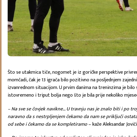
Što se utakmica tiče, nogomet je iz goričke perspektive privrem
momčadi, čak je 13 igrača bilo pozitivno na posljednjem zajedn
izvanrednom situacijom. U prvim danima na treninzima je bilo sam
istovremeno i triput bolja nego što je bila prije nekoliko mjesec
– Na sve se čovjek navikne… U travnju nas je znalo biti i po troj
naravno da s nestrpljenjem čekamo da nam se priključi ostatak 
od sebe i čekamo da se kompletiramo
– kaže Aleksandar Jovičić