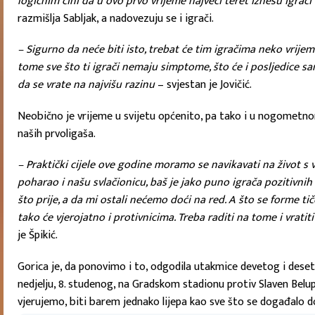
logičnim čini da u ovo prvo vrijeme najveći teret iznesu igrači 
razmišlja Sabljak, a nadovezuju se i igrači.
– Sigurno da neće biti isto, trebat će tim igračima neko vrijeme
tome sve što ti igrači nemaju simptome, što će i posljedice s
da se vrate na najvišu razinu
– svjestan je Jovičić.
Neobično je vrijeme u svijetu općenito, pa tako i u nogometnom 
naših prvoligaša.
– Praktički cijele ove godine moramo se navikavati na život s v
poharao i našu svlačionicu, baš je jako puno igrača pozitivnih i
što prije, a da mi ostali nećemo doći na red. A što se forme 
tako će vjerojatno i protivnicima. Treba raditi na tome i vratit
je Špikić.
Gorica je, da ponovimo i to, odgodila utakmice devetog i deseto
nedjelju, 8. studenog, na Gradskom stadionu protiv Slaven Belup
vjerujemo, biti barem jednako lijepa kao sve što se događalo 