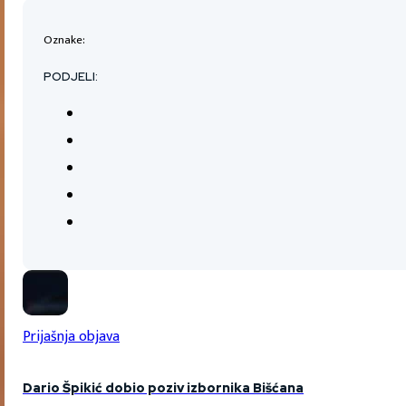
Oznake:
PODJELI:
Prijašnja objava
Dario Špikić dobio poziv izbornika Bišćana