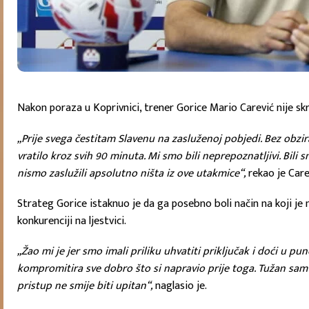
Nakon poraza u Koprivnici, trener Gorice Mario Carević nije s
„Prije svega čestitam Slavenu na zasluženoj pobjedi. Bez obzira
vratilo kroz svih 90 minuta. Mi smo bili neprepoznatljivi. Bil
nismo zaslužili apsolutno ništa iz ove utakmice“,
rekao je Care
Strateg Gorice istaknuo je da ga posebno boli način na koji je m
konkurenciji na ljestvici.
„Žao mi je jer smo imali priliku uhvatiti priključak i doći u 
kompromitira sve dobro što si napravio prije toga. Tužan sam 
pristup ne smije biti upitan“,
naglasio je.