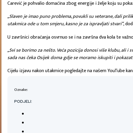
Carević je pohvalio domaćina zbog energije i želje koju su pok
„Slaven je imao puno problema, povukli su veterane, dali priliku
utakmica ode u tom smjeru, kasno je za ispravljati stvari“,
doda
U završnici obraćanja osvrnuo se i na završna dva kola te važn
„Svi se borimo za nešto. Veća pozicija donosi više klubu, ali i s
sada nas čeka Osijek doma gdje se moramo iskupiti i pokazati
Cijelu izjavu nakon utakmice pogledajte na našem YouTube ka
Oznake:
PODJELI: