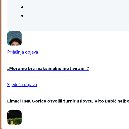
Prijašnja objava
„Moramo biti maksimalno motivirani…“
Sljedeća objava
Limači HNK Gorice osvojili turnir u Ilovcu, Vito Babić najbo