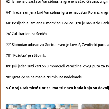
62′ Izmjena u sastavu Varaždina. Iz igre je izašao Glavina, u igri
64′ Treća zamjena kod Varaždina. Igru je napustio Kolarić, u igr
68′ Posljednja izmjena u momčadi Gorice. Igru je napustio Periša
76′ Žuti karton za Senića.
77′ Slobodan udarac za Goricu izveo je Lovrić, Zwolinski puca, a
78′ "Požutio" je i Stolnik.
89′ Još jedan žuti karton u momčadi Varaždina, ovog puta za P
90′ Igrat će se najmanje tri minute nadoknade.
93′ Kraj utakmica! Gorica ima tri nova boda koja su dovol