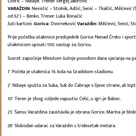
Lovrić – Ndiaye. Trener: Sergej Jakirović
VARAŽDIN
: Nevistić – Stolnik, Adžić, Senić – Tkalčić, Miličević
od 62′) – Benko. Trener: Luka Bonačić
žuti kartoni:
Gorica:
Dvorneković
Varaždin:
Miličević, Senić, S
Prije početka utakmice predsjednik Gorice Nenad Črnko i sportk
utakmicom upisati 100. nastup za Goricu.
Susret započinje Minutom šutnje povodom dana sjećanja na pad
1′ Počela je utakmica 16. kola na Gradskom stadionu.
2′ Ndiaye spušta za Suka, Suk do Čabraje s lijeve strane, ali lop
10′ Teren je zbog ozljede napustio Ćelić, u igri je Babec.
25′ Šansu Varaždina zaustavila je obrana Gorice. MarIna je blok
28′ Slobodan udarac za Varaždin s tridesetak metara.