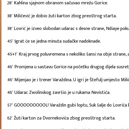
28′ Kahlina sjajnom obranom sačuvao mrežu Gorice.
38′ Miličević je dobio žuti karton zbog preoštrog starta.
38′ Lovrić je izveo slobodan udarac s desne strane, Ndiaye pok
45′ Igrat će se jedna minuta sudačke nadoknade.
45+1′ Kraj prvog poluvremena s nekoliko šansi na obje strane, a
46′ Promjena u sastavu Gorice na početku drugog dijela susret
46′ Mijenjao je i trener Varaždina. U igri je Štefulj umjesto Mili
46′ Udarac Zwolinskog završio je u rukama Nevistića.
57′ GOOOOOOOOOL! Varaždin gubi loptu, Suk šalje do Lovrića koji
62′ Žuti karton za Dvornekovića zbog preoštrog starta.