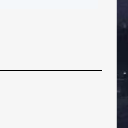
ČI
BRANIČI
BRANIČI
“Moramo zadržati
otivaciju i pristup
kakav smo imali
protiv Hajduka”
ZNI
VEZNI
VEZNI