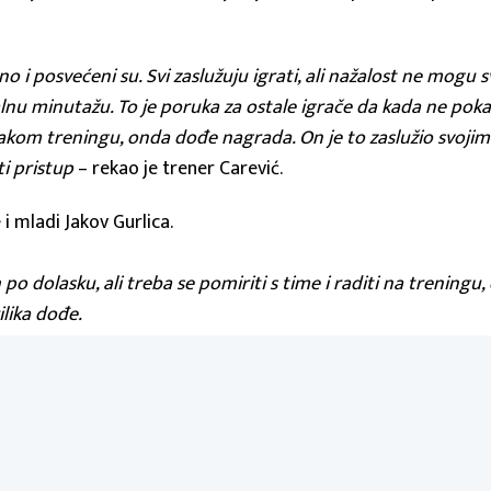
i posvećeni su. Svi zaslužuju igrati, ali nažalost ne mogu sv
lnu minutažu. To je poruka za ostale igrače da kada ne pok
akom treningu, onda dođe nagrada. On je to zaslužio svojim 
ati pristup
– rekao je trener Carević.
 i mladi Jakov Gurlica.
o dolasku, ali treba se pomiriti s time i raditi na treningu,
ilika dođe.