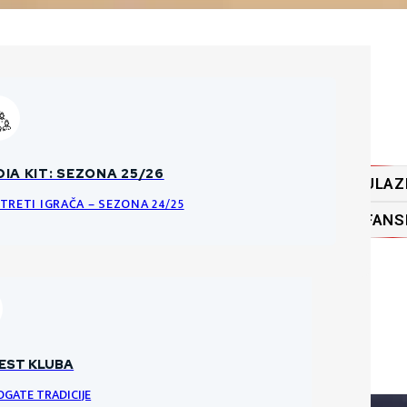
ĆA PRAVILA O PRODAJI ULAZNICA
IA KIT: SEZONA 25/26
ULAZ
KE DATOTEKE
NCI I PRAVILA ULAZNICA ZA HNK GORICU
TRETI IGRAČA – SEZONA 24/25
FANS
RI
VRATARI
VRATAR
EST KLUBA
OGATE TRADICIJE