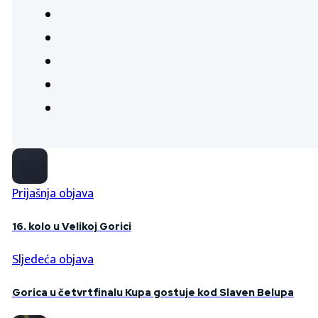
Prijašnja objava
16. kolo u Velikoj Gorici
Sljedeća objava
Gorica u četvrtfinalu Kupa gostuje kod Slaven Belupa