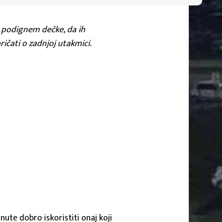
da podignem dečke, da ih
ičati o zadnjoj utakmici.
nute dobro iskoristiti onaj koji