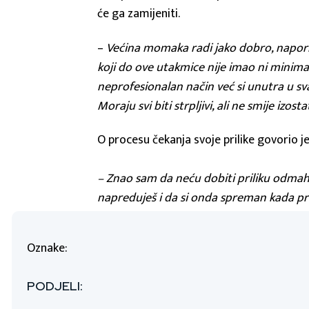
će ga zamijeniti.
–
Većina momaka radi jako dobro, naporno 
koji do ove utakmice nije imao ni minima
neprofesionalan način već si unutra u sv
Moraju svi biti strpljivi, ali ne smije izost
O procesu čekanja svoje prilike govorio je
– Znao sam da neću dobiti priliku odmah p
napreduješ i da si onda spreman kada pr
Oznake:
PODJELI: