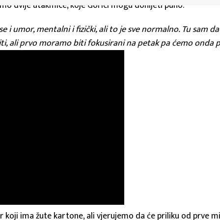
amo dvije utakmice, koje Gorici mogu donijeti puno.
se i umor, mentalni i fizički, ali to je sve normalno. Tu sam 
i, ali prvo moramo biti fokusirani na petak pa ćemo onda pr
koji ima žute kartone, ali vjerujemo da će priliku od prve mi