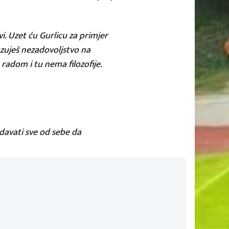
i. Uzet ću Gurlicu za primjer
azuješ nezadovoljstvo na
radom i tu nema filozofije.
 davati sve od sebe da