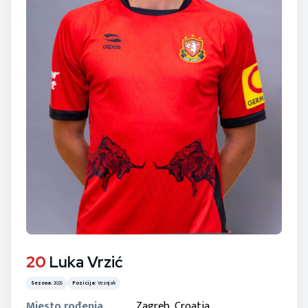
20
Luka Vrzić
Sezona:
2025
Pozicija:
Veznjak
Mjesto rođenja
Zagreb, Croatia