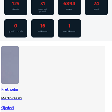
125
31
6894
24
utakmice
u početnoj
minute
golovi
postavi
0
16
1
golovi iz penala
žuti kartoni
crveni kartoni
Prethodni
Medin Gashi
Sljedeći