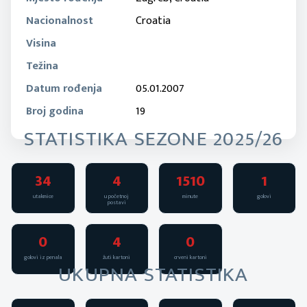
Nacionalnost
Croatia
Visina
Težina
Datum rođenja
05.01.2007
Broj godina
19
STATISTIKA SEZONE 2025/26
34
4
1510
1
utakmice
u početnoj
minute
golovi
postavi
0
4
0
golovi iz penala
žuti kartoni
crveni kartoni
UKUPNA STATISTIKA