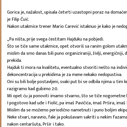
Gorica je, nažalost, upisala četvrti uzastopni poraz na domaće
je Filip Čuić.
Nakon utakmice trener Mario Carević istaknuo je kako je nedopu
„Pa ništa, prije svega čestitam Hajduku na pobjedi.
Što se tiče same utakmice, opet otvoriš sa ranim golom utak
mislim da smo danas bili puno organiziraniji, življi, energičnij
prekida.
Hajduk ti mora na kvalitetu, eventualno stvoriti nešto na indivi
dekoncentracija u prekidima je za mene nekako nedopustiva.
Oni su bili bolje postavljeni, svaki put bi se odbila njima u tim
razigramo kad gubimo 2:0.
Mi opet ću ja ponoviti imamo stvarno, što se tiče nogometne k
I pogotovo kad uđe i Fiolić, pa imaš Pavičića, imaš Pršira, imaš
Mislim da se možemo periodično nametnuti i puno boljim ekip
Neke stvari, naravno, fale ja pokušavam sakriti u nekim fazama 
nakon centaršuta, Pršir i tako.