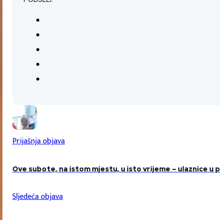
Prijašnja objava
Ove subote, na istom mjestu, u isto vrijeme – ulaznice u p
Sljedeća objava