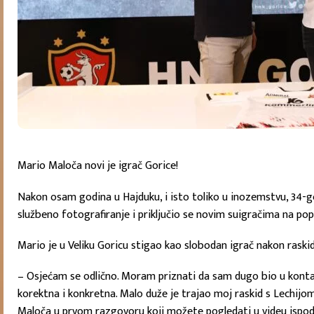
Mario Maloča novi je igrač Gorice!
Nakon osam godina u Hajduku, i isto toliko u inozemstvu, 34-g
službeno fotografiranje i priključio se novim suigračima na p
Mario je u Veliku Goricu stigao kao slobodan igrač nakon raski
– Osjećam se odlično. Moram priznati da sam dugo bio u kontak
korektna i konkretna. Malo duže je trajao moj raskid s Lechijom,
Maloča u prvom razgovoru koji možete pogledati u videu ispod