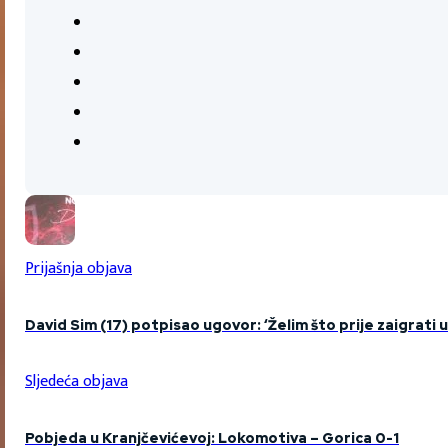
Prijašnja objava
David Sim (17) potpisao ugovor: ‘Želim što prije zaigrati 
Sljedeća objava
Pobjeda u Kranjčevićevoj: Lokomotiva – Gorica 0-1