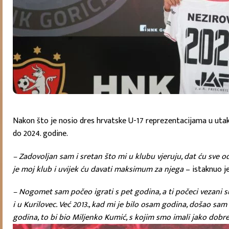
Nakon što je nosio dres hrvatske U-17 reprezentacijama u utak
do 2024. godine.
– Zadovoljan sam i sretan što mi u klubu vjeruju, dat ću sve 
je moj klub i uvijek ću davati maksimum za njega
– istaknuo je
– Nogomet sam počeo igrati s pet godina, a ti počeci vezani s
i u Kurilovec. Već 2013., kad mi je bilo osam godina, došao sa
godina, to bi bio Miljenko Kumić, s kojim smo imali jako dobre