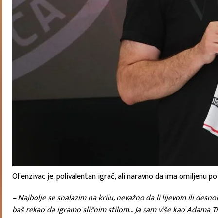
Ofenzivac je, polivalentan igrač, ali naravno da ima omiljenu poz
– Najbolje se snalazim na krilu, nevažno da li lijevom ili desn
baš rekao da igramo sličnim stilom… Ja sam više kao Adama Tr