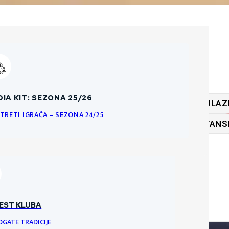
ĆA PRAVILA O PRODAJI ULAZNICA
IA KIT: SEZONA 25/26
ULAZ
KE DATOTEKE
NCI I PRAVILA ULAZNICA ZA HNK GORICU
TRETI IGRAČA – SEZONA 24/25
FANS
RI
VRATARI
VRATAR
EST KLUBA
OGATE TRADICIJE