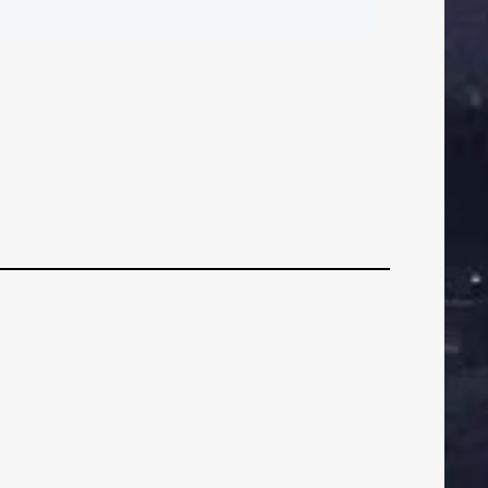
ČI
BRANIČI
BRANIČI
Kahlina: Moramo se
krenuti novoj
takmici i ne
azmišljati toliko o
VEZNI
VEZNI
VEZN
Europi