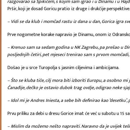
razgovarao sa Špikićem, s kojim sam igrao i u Dinamu i u Hajduku
Pršir, koji je dosad Goricu pratio iz druge i drukčije perspektive
– Vidi se da klub i momčad rastu iz dana u dan, Gorica igra s
Prve nogometne korake napravio je Dinamu, onom iz Odranskog
– Krenuo sam sa sedam godina u NK Zagrebu, pa prešao u Dina
posljednjih četiri, pet mjeseci trenirao sam s prvom momča
Došao je u srce Turopolja s jasnim ciljevima i ambicijama.
– Što se kluba tiče, cilj mora biti izboriti Europu, a osobno mi
Čanađije, dečko je ostavio dubok trag ovdje, odigrao neke sjaj
– Idol mi je Andres Iniesta, a sebe bih definirao kao ‘desetku’
Prvu priliku za debi u dresu Gorice imat će već u subotu u 15 
– Mislim da možemo nešto napraviti. Naravno da je uvijek teš