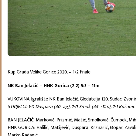
Kup Grada Velike Gorice 2020. – 1/2 finale
NK Ban Jelačić – HNK Gorica (2:2) 5:3 – 11m
VUKOVINA Igralište NK Ban Jelačić. Gledatelja 120. Sudac: Zvoni
STRIJELCI: 1-0 Duspara (40′ ag), 2-0 Smok (44′ -11m), 2-1 Bužanić (
BAN JELAČIĆ: Marković, Prizmić, Matić, Smolković, Čumpek, Mihano
HNK GORICA: Halilić, Matijević, Duspara, Krznarić, Đopar, Zavalić,
Marko Radanić.