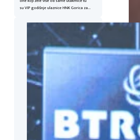
one koji žele više od same utakmice tu
su VIP godišnje ulaznice HNK Gorica za…