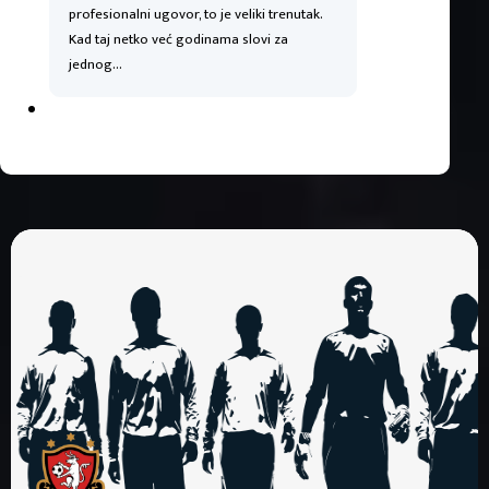
profesionalni ugovor, to je veliki trenutak.
Kad taj netko već godinama slovi za
jednog…