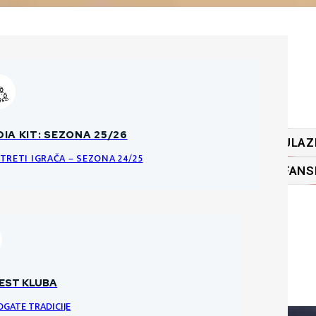
ĆA PRAVILA O PRODAJI ULAZNICA
IA KIT: SEZONA 25/26
ULAZ
KE DATOTEKE
NCI I PRAVILA ULAZNICA ZA HNK GORICU
TRETI IGRAČA – SEZONA 24/25
FANS
RI
VRATARI
VRATAR
EST KLUBA
OGATE TRADICIJE