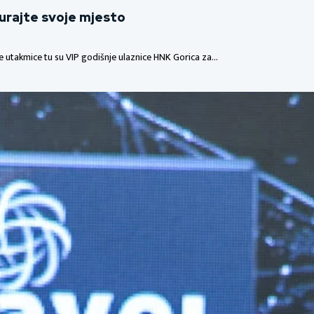
gurajte svoje mjesto
me utakmice tu su VIP godišnje ulaznice HNK Gorica za…