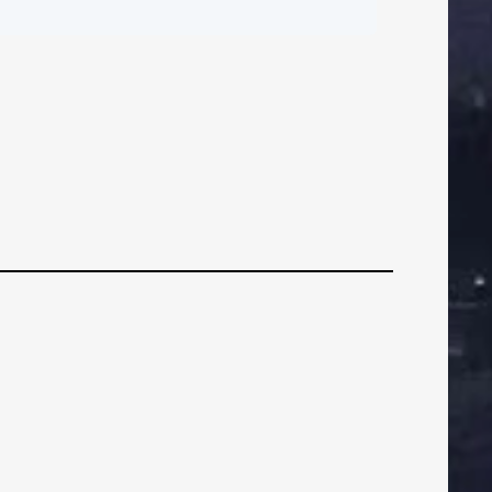
ČI
BRANIČI
BRANIČI
stok rasprodan, u
rodaji još ulaznice
za zapad
VEZNI
VEZNI
VEZN