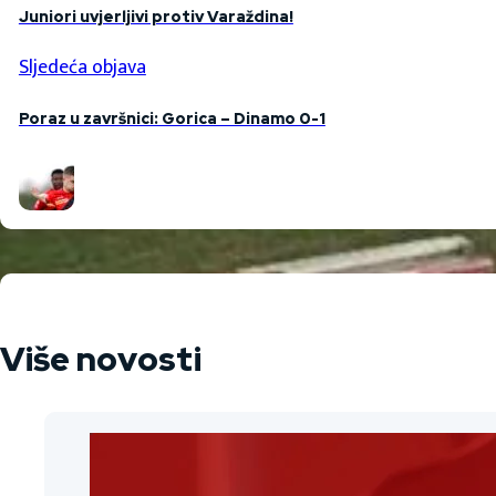
Juniori uvjerljivi protiv Varaždina!
Sljedeća objava
Poraz u završnici: Gorica – Dinamo 0-1
Više novosti