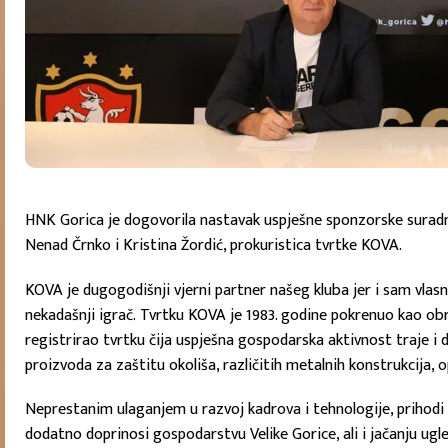
HNK Gorica je dogovorila nastavak uspješne sponzorske suradn
Nenad Črnko i Kristina Žordić, prokuristica tvrtke KOVA.
KOVA je dugogodišnji vjerni partner našeg kluba jer i sam vlas
nekadašnji igrač. Tvrtku KOVA je 1983. godine pokrenuo kao obr
registrirao tvrtku čija uspješna gospodarska aktivnost traje i da
proizvoda za zaštitu okoliša, različitih metalnih konstrukcija, 
Neprestanim ulaganjem u razvoj kadrova i tehnologije, prihodi
dodatno doprinosi gospodarstvu Velike Gorice, ali i jačanju ugl