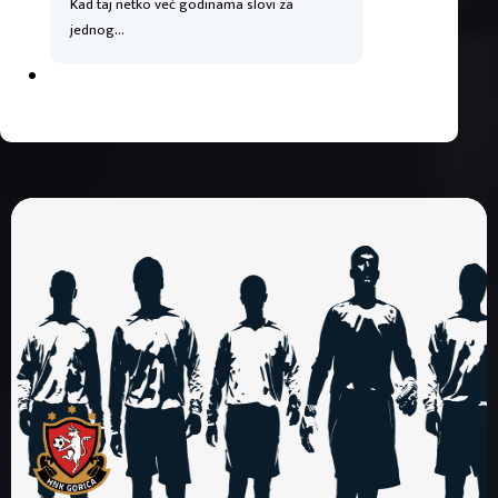
Kad taj netko već godinama slovi za
jednog…