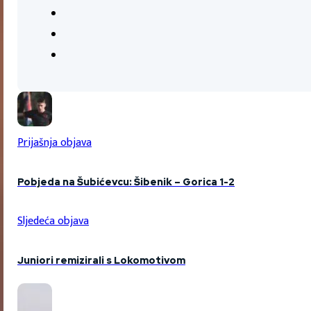
Prijašnja objava
Pobjeda na Šubićevcu: Šibenik – Gorica 1-2
Sljedeća objava
Juniori remizirali s Lokomotivom