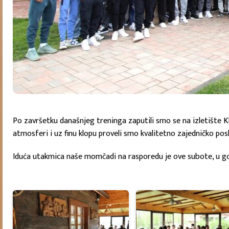
Po završetku današnjeg treninga zaputili smo se na izletište K
atmosferi i uz finu klopu proveli smo kvalitetno zajedničko posl
Iduća utakmica naše momčadi na rasporedu je ove subote, u go