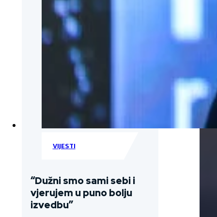
VIJESTI
“Dužni smo sami sebi i
vjerujem u puno bolju
izvedbu”