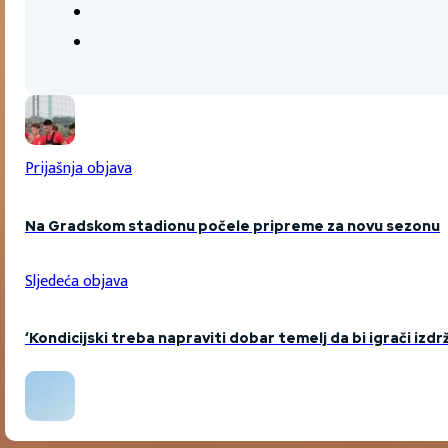
Prijašnja objava
Na Gradskom stadionu počele pripreme za novu sezonu
Sljedeća objava
‘Kondicijski treba napraviti dobar temelj da bi igrači izdrž