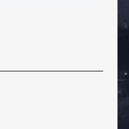
ČI
BRANIČI
BRANIČI
orica uvjerljiva
rotiv Rijeke
VEZNI
VEZNI
VEZN