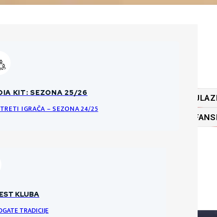
ĆA PRAVILA O PRODAJI ULAZNICA
IA KIT: SEZONA 25/26
ULAZ
KE DATOTEKE
NCI I PRAVILA ULAZNICA ZA HNK GORICU
TRETI IGRAČA – SEZONA 24/25
FANS
RI
VRATARI
VRATAR
EST KLUBA
OGATE TRADICIJE