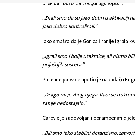
prekida i borbi za tzv. „drugu loptu”.
„Znali smo da su jako dobri u aktivaciji
jako dobro kontrolirali.”
Iako smatra da je Gorica i ranije igrala kv
„Igrali smo i bolje utakmice, ali nismo bi
prijašnjih susreta.”
Posebne pohvale uputio je napadaču Bogoje
„Drago mi je zbog njega. Radi se o skromn
ranije nedostajalo.”
Carević je zadovoljan i obrambenim dijelom
„Bili smo jako stabilni defanzivno, zatvori