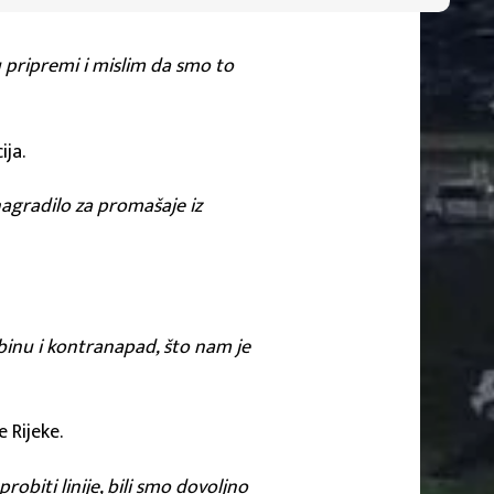
u pripremi i mislim da smo to
ija.
 nagradilo za promašaje iz
ubinu i kontranapad, što nam je
 Rijeke.
robiti linije, bili smo dovoljno