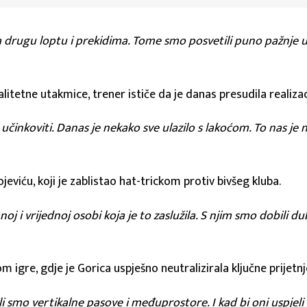
 na drugu loptu i prekidima. Tome smo posvetili puno pažnje 
alitetne utakmice, trener ističe da je danas presudila realizac
li učinkoviti. Danas je nekako sve ulazilo s lakoćom. To nas je
viću, koji je zablistao hat-trickom protiv bivšeg kluba.
oj i vrijednoj osobi koja je to zaslužila. S njim smo dobili d
 igre, gdje je Gorica uspješno neutralizirala ključne prijetnje
li smo vertikalne pasove i međuprostore. I kad bi oni uspjeli p