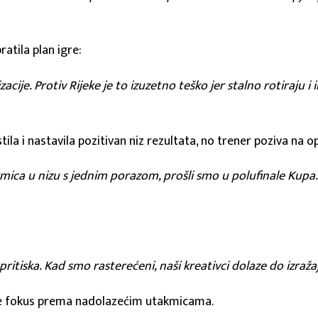
atila plan igre:
izacije. Protiv Rijeke je to izuzetno teško jer stalno rotiraju
 i nastavila pozitivan niz rezultata, no trener poziva na o
u nizu s jednim porazom, prošli smo u polufinale Kupa. Al
:
ritiska. Kad smo rasterećeni, naši kreativci dolaze do izražaj
eće fokus prema nadolazećim utakmicama.