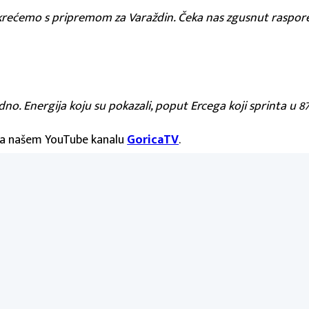
eć krećemo s pripremom za Varaždin. Čeka nas zgusnut rasp
o. Energija koju su pokazali, poput Ercega koji sprinta u 87.
 na našem YouTube kanalu
GoricaTV
.