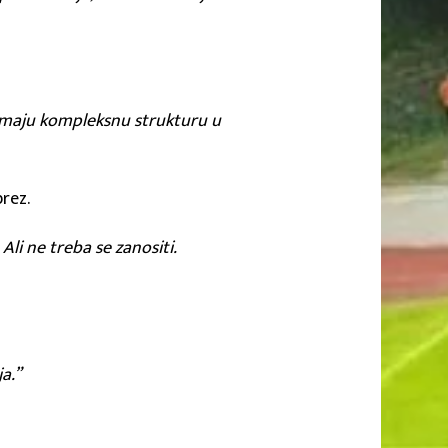
 i imaju kompleksnu strukturu u
prez.
i ne treba se zanositi.
a.”