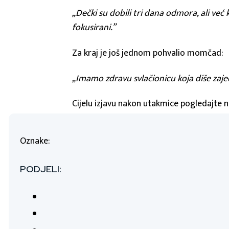
„Dečki su dobili tri dana odmora, ali v
fokusirani.”
Za kraj je još jednom pohvalio momčad:
„Imamo zdravu svlačionicu koja diše zajedn
Cijelu izjavu nakon utakmice pogledajte
Oznake:
PODJELI: