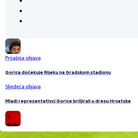
Prijašnja objava
Gorica dočekuje Rijeku na Gradskom stadionu
Sljedeća objava
Mladi reprezentativci Gorice briljirali u dresu Hrvatske