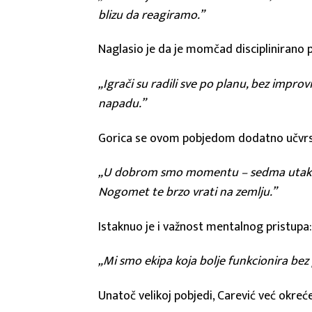
blizu da reagiramo.”
Naglasio je da je momčad disciplinirano pr
„Igrači su radili sve po planu, bez improv
napadu.”
Gorica se ovom pobjedom dodatno učvrstila
„U dobrom smo momentu – sedma utakmica 
Nogomet te brzo vrati na zemlju.”
Istaknuo je i važnost mentalnog pristupa
„Mi smo ekipa koja bolje funkcionira bez p
Unatoč velikoj pobjedi, Carević već okr