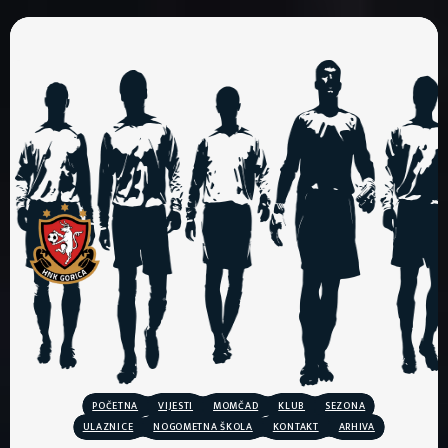
POČETNA
VIJESTI
MOMČAD
KLUB
SEZONA
ULAZNICE
NOGOMETNA ŠKOLA
KONTAKT
ARHIVA