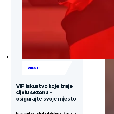
VIJESTI
VIP iskustvo koje traje
cijelu sezonu –
osigurajte svoje mjesto
Nogomet se najbolje doživljava uživo, a za