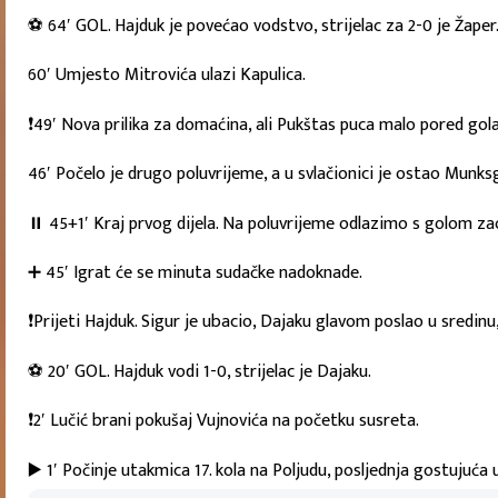
⚽ 64′ GOL. Hajduk je povećao vodstvo, strijelac za 2-0 je Žaper
60′ Umjesto Mitrovića ulazi Kapulica.
❗49′ Nova prilika za domaćina, ali Pukštas puca malo pored gola
46′ Počelo je drugo poluvrijeme, a u svlačionici je ostao Munk
⏸ 45+1′ Kraj prvog dijela. Na poluvrijeme odlazimo s golom z
➕ 45′ Igrat će se minuta sudačke nadoknade.
❗Prijeti Hajduk. Sigur je ubacio, Dajaku glavom poslao u sredinu,
⚽ 20′ GOL. Hajduk vodi 1-0, strijelac je Dajaku.
❗2′ Lučić brani pokušaj Vujnovića na početku susreta.
▶️ 1′ Počinje utakmica 17. kola na Poljudu, posljednja gostujuć