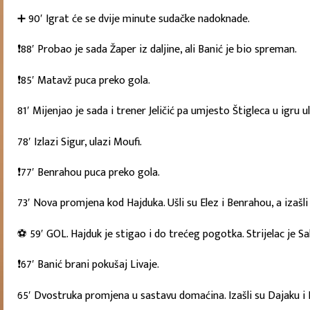
➕ 90′ Igrat će se dvije minute sudačke nadoknade.
❗88′ Probao je sada Žaper iz daljine, ali Banić je bio spreman.
❗85′ Matavž puca preko gola.
81′ Mijenjao je sada i trener Jeličić pa umjesto Štigleca u igru u
78′ Izlazi Sigur, ulazi Moufi.
❗77′ Benrahou puca preko gola.
73′ Nova promjena kod Hajduka. Ušli su Elez i Benrahou, a izašli Š
⚽ 59′ GOL. Hajduk je stigao i do trećeg pogotka. Strijelac je Sah
❗67′ Banić brani pokušaj Livaje.
65′ Dvostruka promjena u sastavu domaćina. Izašli su Dajaku i Kro