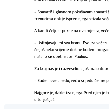
Ima u bolnici i cimera, izmjene poneku reče
– Spavati! Uglavnom pokušavam spavati št
trenucima dok je ispred njega stizala več
A kad ti čeljust pukne na dva mjesta, več
– Usitnjavaju mi svu hranu. Evo, za večer
će još neko vrijeme dok ne budem mogao no
našalio se opet hrabri Paulius.
Za kraj nas je i razveselio s još malo dobri
– Bude li sve u redu, već u srijedu će me pu
Najgore je, dakle, iza njega. Pred njim je 
u to, još jači!