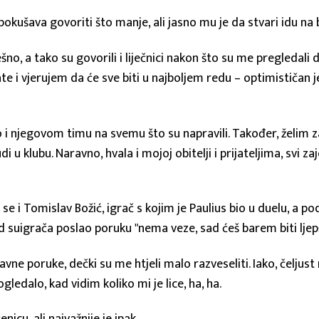
, pokušava govoriti što manje, ali jasno mu je da stvari idu na 
šno, a tako su govorili i liječnici nakon što su me pregledali da
 i vjerujem da će sve biti u najboljem redu – optimističan je 
ao i njegovom timu na svemu što su napravili. Također, želim z
di u klubu. Naravno, hvala i mojoj obitelji i prijateljima, svi z
 se i Tomislav Božić, igrač s kojim je Paulius bio u duelu, a po
d suigrača poslao poruku "nema veze, sad ćeš barem biti ljep
avne poruke, dečki su me htjeli malo razveseliti. Iako, čelju
edalo, kad vidim koliko mi je lice, ha, ha.