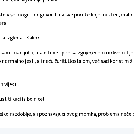
nicu, ali najvažnije je ipak…
o više mogu. I odgovoriti na sve poruke koje mi stižu, malo 
era.
era izgleda… Kako?
u sam imao juhu, malo tune i pire sa zgnječenom mrkvom. I jog
rmalno jesti, ali neću žuriti. Uostalom, već sad koristim žl
h vijesti.
stiti kući iz bolnice!
teško razdoblje, ali poznavajući ovog momka, problema neće bit