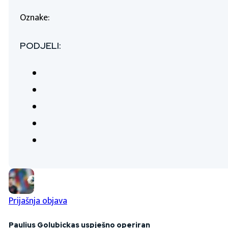
Oznake:
PODJELI:
Prijašnja objava
Paulius Golubickas uspješno operiran