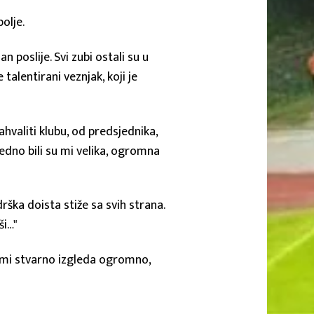
bolje.
n poslije. Svi zubi ostali su u
talentirani veznjak, koji je
ahvaliti klubu, od predsjednika,
ajedno bili su mi velika, ogromna
drška doista stiže sa svih strana.
ši…"
st mi stvarno izgleda ogromno,