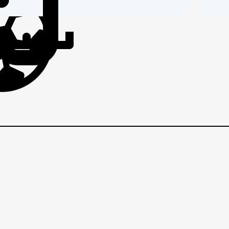
IČI
BRANIČI
BRANI
G
s
V
m
VEZNI
VEZNI
VE