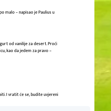
po malo – napisao je Paulius u
urt od vanilije za desert. Proći
icu, kao da jedem za pravo –
i. I vratit će se, budite uvjereni