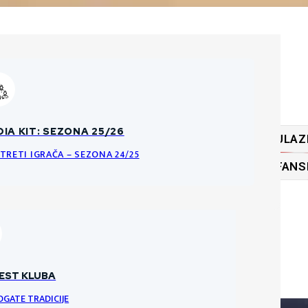
ĆA PRAVILA O PRODAJI ULAZNICA
IA KIT: SEZONA 25/26
ULAZ
KE DATOTEKE
NCI I PRAVILA ULAZNICA ZA HNK GORICU
TRETI IGRAČA – SEZONA 24/25
FANS
RI
VRATARI
VRATAR
EST KLUBA
OGATE TRADICIJE