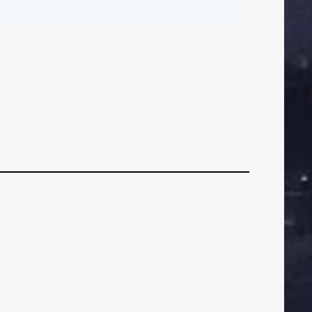
ČI
BRANIČI
BRANIČI
olubickas: Hvala
vima na podršci!
ratit ću se ja, samo
oram biti strpljiv
ZNI
VEZNI
VEZNI