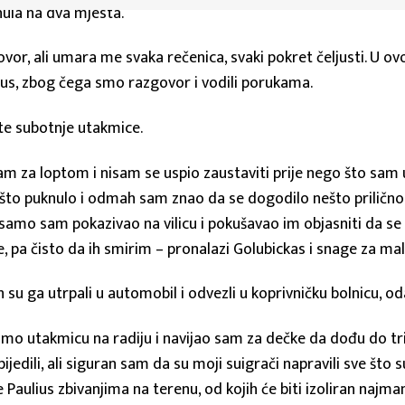
uknula na dva mjesta.
govor, ali umara me svaka rečenica, svaki pokret čeljusti. U ov
ius, zbog čega smo razgovor i vodili porukama.
ute subotnje utakmice.
am za loptom i nisam se uspio zaustaviti prije nego što sam
to puknulo i odmah sam znao da se dogodilo nešto prilično lo
 samo sam pokazivao na vilicu i pokušavao im objasniti da se
e, pa čisto da ih smirim – pronalazi Golubickas i snage za m
 su ga utrpali u automobil i odvezli u koprivničku bolnicu, od
 smo utakmicu na radiju i navijao sam za dečke da dođu do tri 
dili, ali siguran sam da su moji suigrači napravili sve što s
Paulius zbivanjima na terenu, od kojih će biti izoliran najma