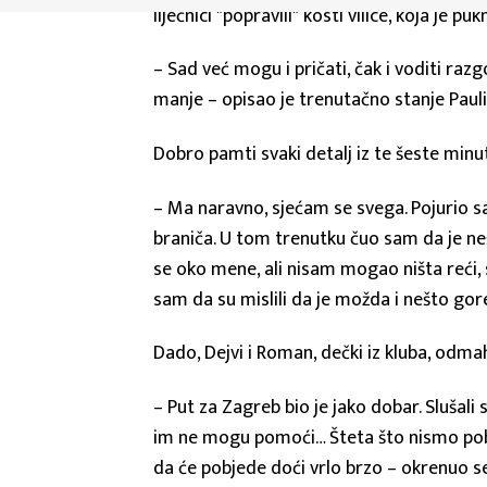
liječnici "popravili" kosti vilice, koja je p
– Sad već mogu i pričati, čak i voditi raz
manje – opisao je trenutačno stanje Paul
Dobro pamti svaki detalj iz te šeste min
– Ma naravno, sjećam se svega. Pojurio s
braniča. U tom trenutku čuo sam da je neš
se oko mene, ali nisam mogao ništa reći,
sam da su mislili da je možda i nešto gor
Dado, Dejvi i Roman, dečki iz kluba, odmah
– Put za Zagreb bio je jako dobar. Slušali
im ne mogu pomoći… Šteta što nismo pobije
da će pobjede doći vrlo brzo – okrenuo se 