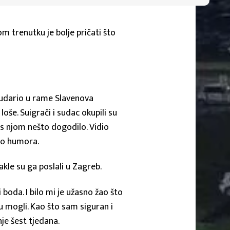
om trenutku je bolje pričati što
 udario u rame Slavenova
še. Suigrači i sudac okupili su
 s njom nešto dogodilo. Vidio
alo humora.
akle su ga poslali u Zagreb.
boda. I bilo mi je užasno žao što
u mogli. Kao što sam siguran i
nje šest tjedana.