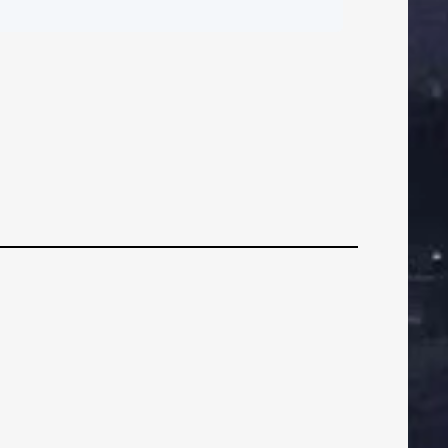
ČI
BRANIČI
BRANIČI
otogalerija Šibenik
 Gorica
VEZNI
VEZNI
VEZN