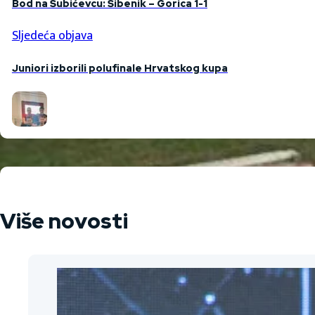
Bod na Šubićevcu: Šibenik – Gorica 1-1
Sljedeća objava
Juniori izborili polufinale Hrvatskog kupa
Više novosti