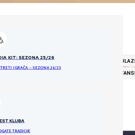
ĆA PRAVILA O PRODAJI ULAZNICA
IA KIT: SEZONA 25/26
ULAZ
KE DATOTEKE
NCI I PRAVILA ULAZNICA ZA HNK GORICU
TRETI IGRAČA – SEZONA 24/25
FANS
RI
VRATARI
VRATAR
EST KLUBA
OGATE TRADICIJE