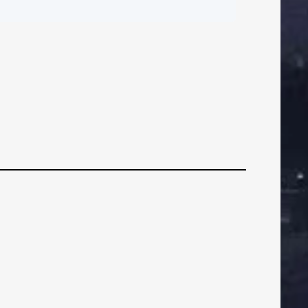
ČI
BRANIČI
BRANIČI
Foto: Uspješna
rovjera protiv
Jaruna
VEZNI
VEZNI
VEZN