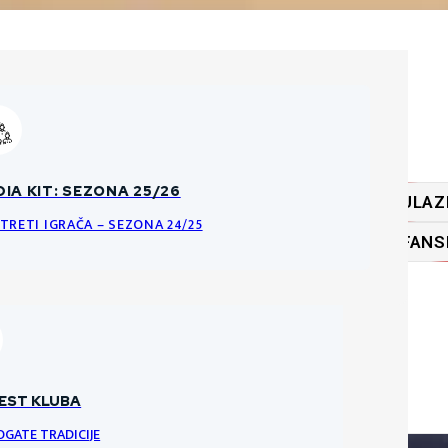
ĆA PRAVILA O PRODAJI ULAZNICA
IA KIT: SEZONA 25/26
ULAZ
KE DATOTEKE
NCI I PRAVILA ULAZNICA ZA HNK GORICU
TRETI IGRAČA – SEZONA 24/25
FANS
RI
VRATARI
VRATAR
EST KLUBA
OGATE TRADICIJE