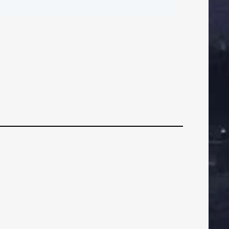
ČI
BRANIČI
BRANIČI
[FOTO] Gorica –
Šibenik
VEZNI
VEZNI
VEZN