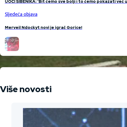
UOČI ŠIBENIKA: ‘Bit ćemo sve bolji i to ćemo pokazati već 
Sljedeća objava
Merveil Ndockyt novi je igrač Gorice!
Više novosti