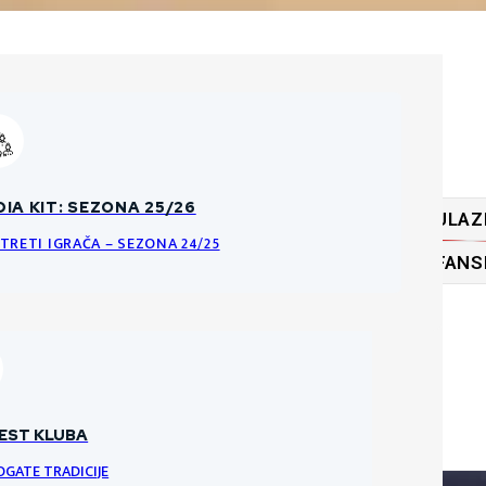
ĆA PRAVILA O PRODAJI ULAZNICA
IA KIT: SEZONA 25/26
ULAZ
KE DATOTEKE
NCI I PRAVILA ULAZNICA ZA HNK GORICU
TRETI IGRAČA – SEZONA 24/25
FANS
RI
VRATARI
VRATAR
EST KLUBA
OGATE TRADICIJE